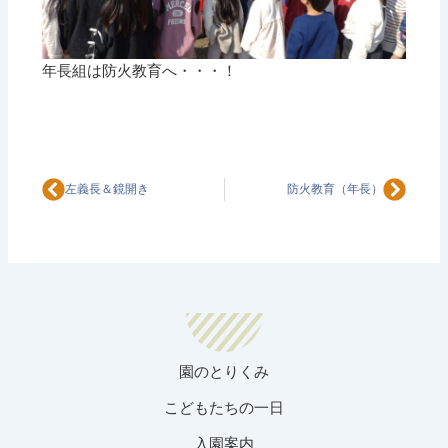
年長組は防火教育へ・・・！
Prev
Next
左義長＆鏡開き
防火教育（年長）
園のとりくみ
こどもたちの一日
入園案内