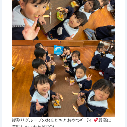
縦割りグループのお友だちとおやつﾊﾟｰﾃｨｰ
最高に
美味しかったね(^▽^)/