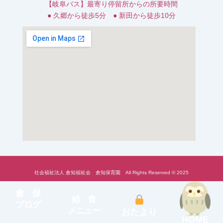
【岐阜バス】最寄り停留所からの所要時間
● 久郷から徒歩5分 ● 新田から徒歩10分
社会福祉法人 倉知福祉会 倉知保育園 All Rights Reserved © 2025
倉 保
給 食
ブログ
メニュー
おたより
HOME