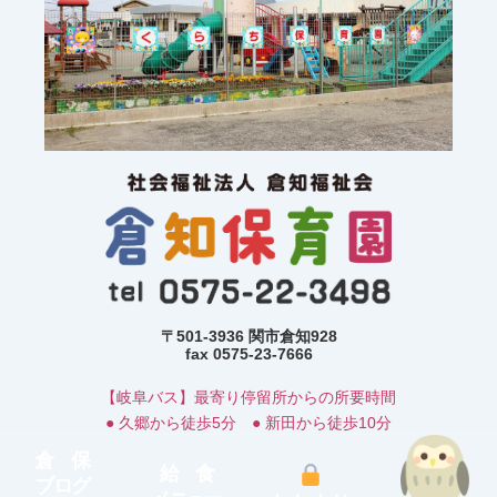
〒501-3936 関市倉知928
fax 0575-23-7666
【岐阜バス】最寄り停留所からの所要時間
● 久郷から徒歩5分 ● 新田から徒歩10分
倉 保
給 食
ブログ