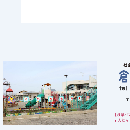
〒
【岐阜バ
● 久郷